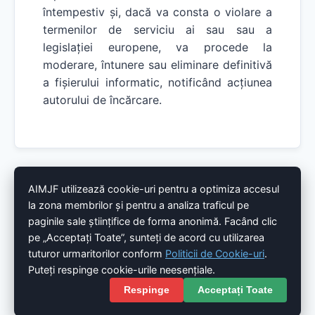
întempestiv și, dacă va consta o violare a
termenilor de serviciu ai sau sau a
legislației europene, va procede la
moderare, întunere sau eliminare definitivă
a fișierului informatic, notificând acțiunea
autorului de încărcare.
AIMJF utilizează cookie-uri pentru a optimiza accesul
la zona membrilor și pentru a analiza traficul pe
Imprint
Politică de Confidențialitate
paginile sale științifice de forma anonimă. Facând clic
Politică de Cookie-uri
Răspundere
Conformitate DSA
pe „Acceptați Toate”, sunteți de acord cu utilizarea
tuturor urmaritorilor conform
Politicii de Cookie-uri
.
© 2026 Association Internationale des Magistrats de la
Puteți respinge cookie-urile neesențiale.
Jeunesse et de la Famille (AIMJF). Tous droits réservés.
Respinge
Acceptați Toate